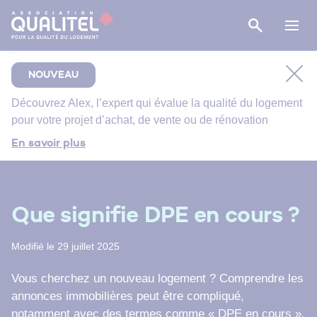
NOUVEAU
Découvrez
Alex
, l’expert qui évalue la qualité du logement
pour votre projet d’achat, de vente ou de rénovation
Comment bien suivre le chantier de rénovation de
En savoir plus
votre salle de bain ?
Bien entretenir votre logement
Énergie primaire, finale et utile : comment s’y
Que signifie DPE en cours ?
retrouver ?
Modifié le 29 juillet 2025
Vous cherchez un nouveau logement ? Comprendre les
annonces immobilières peut être compliqué,
notamment avec des termes comme
«
DPE en cours ».