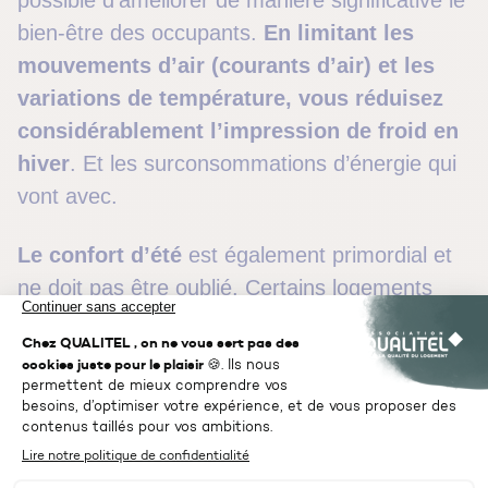
possible d’améliorer de manière significative le
bien-être des occupants.
En limitant les
mouvements d’air (courants d’air) et les
variations de température, vous réduisez
considérablement l’impression de froid en
hiver
. Et les surconsommations d’énergie qui
vont avec.
Le confort d’été
est également primordial et
ne doit pas être oublié. Certains logements
très isolés sont confortables en hiver mais se
transforment en fournaise l’été car la chaleur
pénètre durablement à l’intérieur. Il est donc
nécessaire de parvenir à un juste équilibre
pour avoir chez soi une température ressentie
appréciable toute l’année, quelles que soient